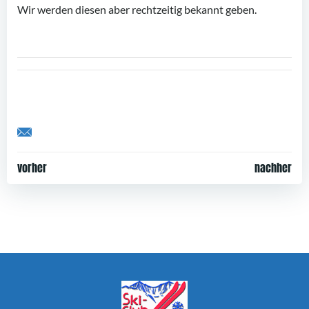
Wir werden diesen aber rechtzeitig bekannt geben.
Share by Email
Post
Post
vorher
nachher
navigation
navigation