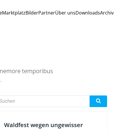
e
Marktplatz
Bilder
Partner
Über uns
Downloads
Archiv
is nemore temporibus
.
Waldfest wegen ungewisser