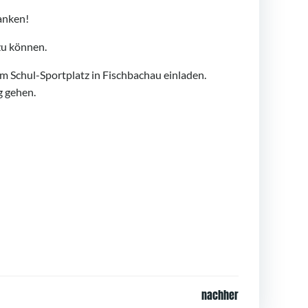
anken!
zu können.
am Schul-Sportplatz in Fischbachau einladen.
g gehen.
nachher