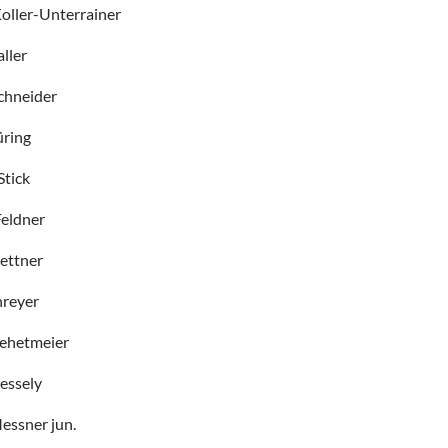
nterrainer
er
eider
ing
ck
ner
ner
yer
meier
ely
r jun.