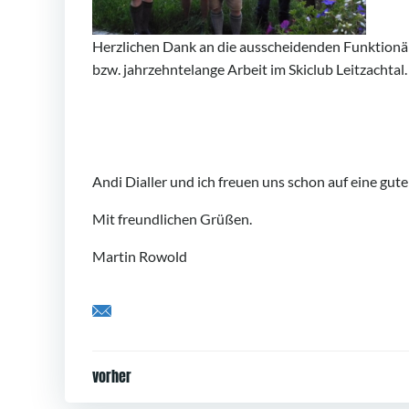
Herzlichen Dank an die ausscheidenden Funktionä
bzw. jahrzehntelange Arbeit im Skiclub Leitzachta
Andi Dialler und ich freuen uns schon auf eine g
Mit freundlichen Grüßen.
Martin Rowold
Share by Email
Post
vorher