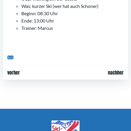
Was: kurzer Ski (wer hat auch Schoner)
Beginn: 08:30 Uhr
Ende: 13:00 Uhr
Trainer: Marcus
Share by Email
Post
Post
vorher
nachher
navigation
navigation