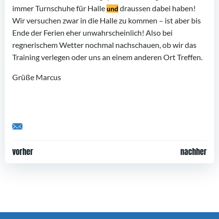
immer Turnschuhe für Halle
draussen dabei haben!
und
Wir versuchen zwar in die Halle zu kommen – ist aber bis
Ende der Ferien eher unwahrscheinlich! Also bei
regnerischem Wetter nochmal nachschauen, ob wir das
Training verlegen oder uns an einem anderen Ort Treffen.
Grüße Marcus
Share by Email
Post
Post
vorher
nachher
navigation
navigation