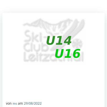
von
am
ms
29/08/2022