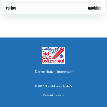
Post
Post
vorher
nachher
navigation
navigation
Datenschutz
Impressum
© 2026 Skiclub Leitzachtal e.V.
Redaktionslogin