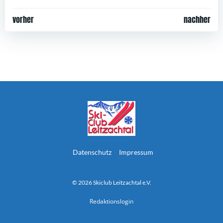
Post
Post
vorher
nachher
navigation
navigation
Datenschutz
Impressum
© 2026 Skiclub Leitzachtal e.V.
Redaktionslogin