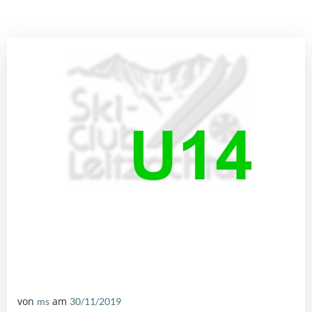
von
am
ms
30/11/2019