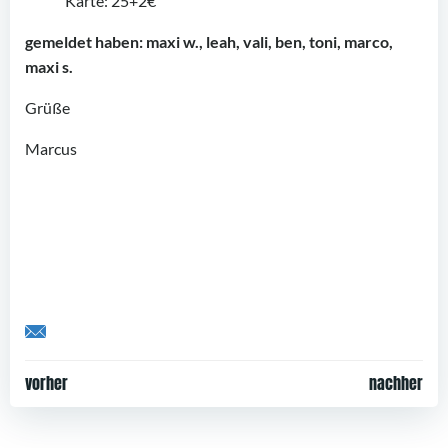
Karte: 25+2€
gemeldet haben: maxi w., leah, vali, ben, toni, marco,
maxi s.
Grüße
Marcus
Share by Email
Post
Post
vorher
nachher
navigation
navigation