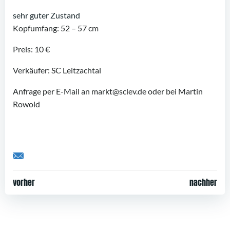
sehr guter Zustand
Kopfumfang: 52 – 57 cm
Preis: 10 €
Verkäufer: SC Leitzachtal
Anfrage per E-Mail an markt@sclev.de oder bei Martin
Rowold
Share by Email
Post
Post
vorher
nachher
navigation
navigation