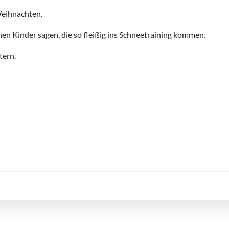
Weihnachten.
en Kinder sagen, die so fleißig ins Schneetraining kommen.
tern.
Post
navigation