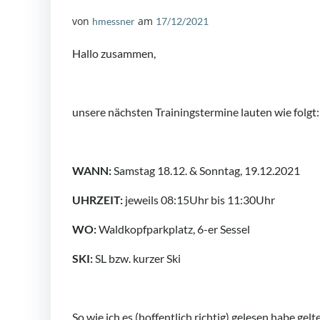
von
am
hmessner
17/12/2021
Hallo zusammen,
unsere nächsten Trainingstermine lauten wie folgt:
WANN:
Samstag 18.12. & Sonntag, 19.12.2021
UHRZEIT:
jeweils 08:15Uhr bis 11:30Uhr
WO:
Waldkopfparkplatz, 6-er Sessel
SKI:
SL bzw. kurzer Ski
So wie ich es (hoffentlich richtig) gelesen habe ge