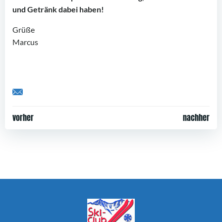
und Getränk dabei haben!
Grüße
Marcus
Share by Email
Post
Post
vorher
nachher
navigation
navigation