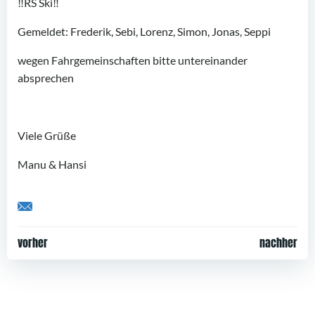
‼️RS Ski‼️
Gemeldet: Frederik, Sebi, Lorenz, Simon, Jonas, Seppi
wegen Fahrgemeinschaften bitte untereinander
absprechen
Viele Grüße
Manu & Hansi
Share by Email
Post
Post
vorher
nachher
navigation
navigation