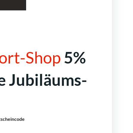
ort-Shop
5%
e Jubiläums-
utscheincode