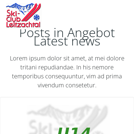
Zum
Inhalt
springen
Posts in Angebot
Latest news
Lorem ipsum dolor sit amet, at mei dolore
tritani repudiandae. In his nemore
temporibus consequuntur, vim ad prima
vivendum consetetur.