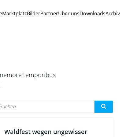
e
Marktplatz
Bilder
Partner
Über uns
Downloads
Archiv
is nemore temporibus
.
Waldfest wegen ungewisser