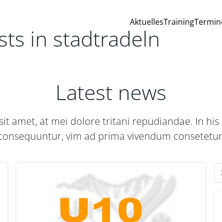
Aktuelles
Training
Termin
sts in stadtradeln
Latest news
it amet, at mei dolore tritani repudiandae. In h
consequuntur, vim ad prima vivendum consetetur