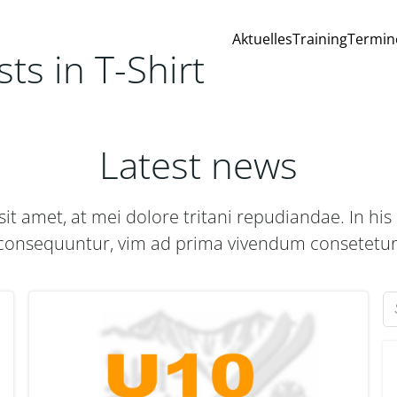
Aktuelles
Training
Termin
ts in T-Shirt
Latest news
it amet, at mei dolore tritani repudiandae. In h
consequuntur, vim ad prima vivendum consetetur