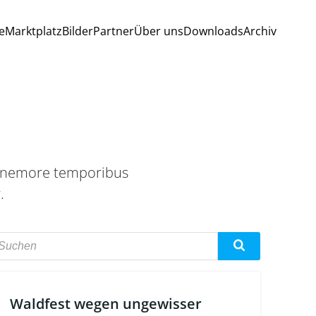
e
Marktplatz
Bilder
Partner
Über uns
Downloads
Archiv
is nemore temporibus
.
Waldfest wegen ungewisser