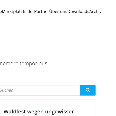
e
Marktplatz
Bilder
Partner
Über uns
Downloads
Archiv
is nemore temporibus
.
Waldfest wegen ungewisser