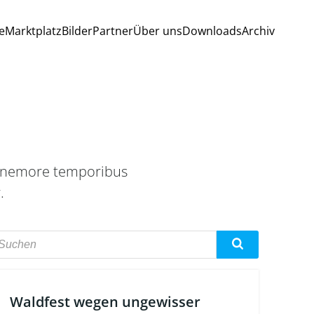
e
Marktplatz
Bilder
Partner
Über uns
Downloads
Archiv
is nemore temporibus
.
Waldfest wegen ungewisser