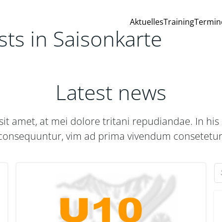
Aktuelles
Training
Termin
sts in Saisonkarte
Latest news
it amet, at mei dolore tritani repudiandae. In h
consequuntur, vim ad prima vivendum consetetur